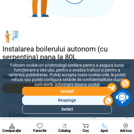
Instalarea boilerului autonom (cu
serpentina) pana la 80L
Folosim cookie-uri și tehnologii similare pentru a asigura buna
Codul produsului:
22066
funcționare a site-ului, pentru a analiza traficul și pentru a
optimiza publicitatea. Puteți accepta toate cookie-urile, le puteți
Volum, l:
refuza sau puteți configura setările de confidențialitate după
cum doriți.
Informații despre cookie
80
100
Accept
150
Respinge
Setări
Secțiuni
2 240 lei
populare
-
+
2 000
lei
Condi
A suna
Comparație
Favorite
Catalog
Coș
Apel
Adresa
de per