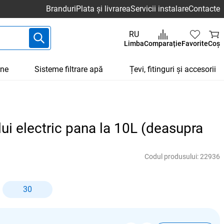
Branduri
Plata și livrarea
Servicii instalare
Contacte
RU
Limba
Comparație
Favorite
Coș
une
Sisteme filtrare apă
Țevi, fitinguri și accesorii
lui electric pana la 10L (deasupra
Codul produsului:
22936
30