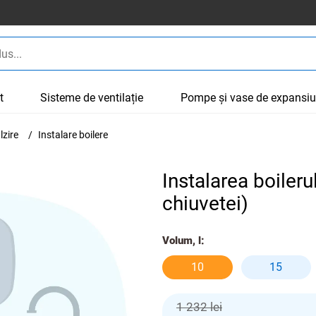
t
Sisteme de ventilație
Pompe și vase de expansi
lzire
Instalare boilere
Instalarea boileru
chiuvetei)
Volum, l:
10
15
1 232 lei