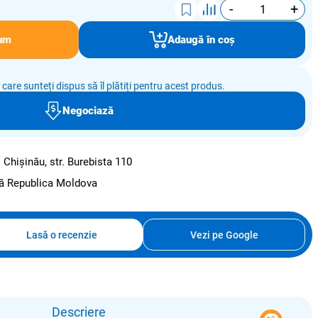
-
+
um
Adaugă în coș
e care sunteți dispus să îl plătiți pentru acest produs.
Negociază
:
Chișinău, str. Burebista 110
ată Republica Moldova
Lasă o recenzie
Vezi pe Google
Descriere