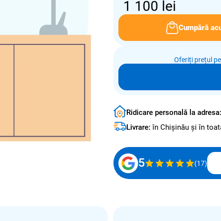
1 100
lei
Cumpără ac
Oferiți prețul p
Ridicare personală la adresa
Livrare:
în Chișinău și în to
5
(17)