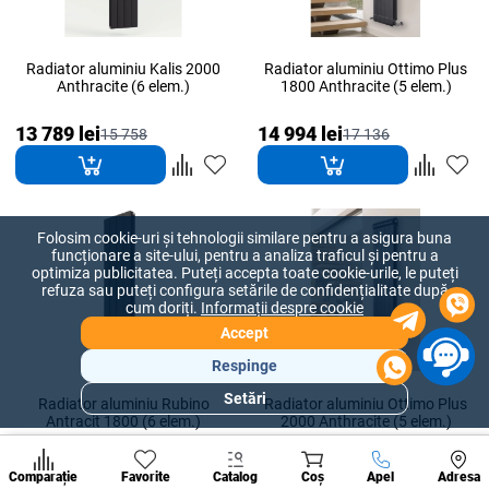
Radiator aluminiu Kalis 2000
Radiator aluminiu Ottimo Plus
Anthracite (6 elem.)
1800 Anthracite (5 elem.)
13 789 lei
14 994 lei
15 758
17 136
Folosim cookie-uri și tehnologii similare pentru a asigura buna
funcționare a site-ului, pentru a analiza traficul și pentru a
optimiza publicitatea. Puteți accepta toate cookie-urile, le puteți
refuza sau puteți configura setările de confidențialitate după
cum doriți.
Informații despre cookie
Accept
Respinge
Setări
Radiator aluminiu Rubino
Radiator aluminiu Ottimo Plus
Secțiuni
Antracit 1800 (6 elem.)
2000 Anthracite (5 elem.)
populare
Condi
15 255 lei
15 827 lei
17 434
18 088
A suna
Comparație
Favorite
Catalog
Coș
Apel
Adresa
de per