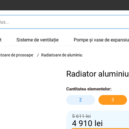
t
Sisteme de ventilație
Pompe și vase de expansi
cătoare de prosoape
Radiatoare de aluminiu
Radiator aluminiu
Cantitatea elementelor:
2
3
5 611 lei
4 910
lei