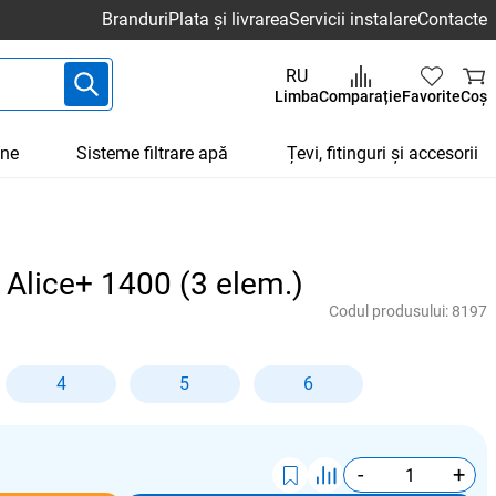
Branduri
Plata și livrarea
Servicii instalare
Contacte
RU
Limba
Comparație
Favorite
Coș
une
Sisteme filtrare apă
Țevi, fitinguri și accesorii
 Alice+ 1400 (3 elem.)
Codul produsului:
8197
4
5
6
-
+