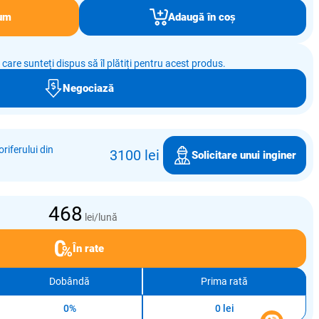
um
Adaugă în coș
e care sunteți dispus să îl plătiți pentru acest produs.
Negociază
riferului din
3100 lei
Solicitare unui inginer
468
lei/lună
În rate
Dobândă
Prima rată
0%
0 lei