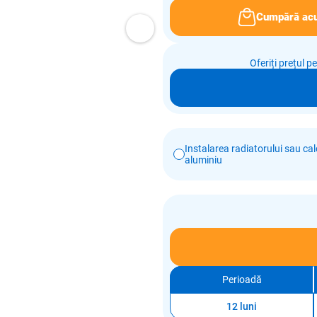
Cumpără ac
Oferiți prețul p
Instalarea radiatorului sau calo
aluminiu
Perioadă
12 luni