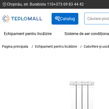
Chișinău, str. Burebista 110
+373 69 83 44 42
Catalog
Echipament pentru încălzire
Sisteme de aer condiționa
Pagina principala
Echipament pentru încălzire
Calorifere și us