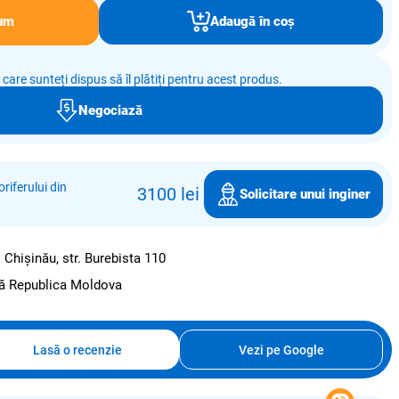
um
Adaugă în coș
e care sunteți dispus să îl plătiți pentru acest produs.
Negociază
riferului din
3100 lei
Solicitare unui inginer
:
Chișinău, str. Burebista 110
ată Republica Moldova
Lasă o recenzie
Vezi pe Google