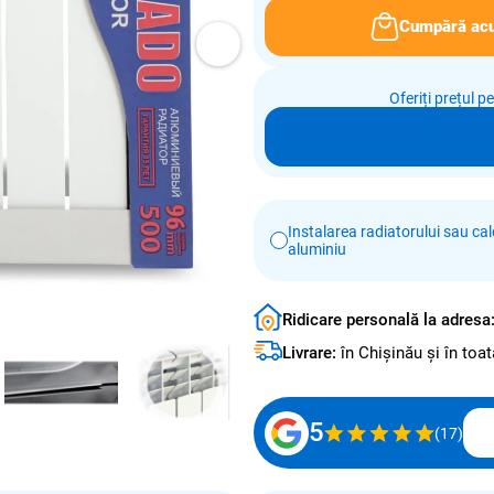
Cumpără ac
Oferiți prețul p
Instalarea radiatorului sau calo
aluminiu
Ridicare personală la adresa
Livrare:
în Chișinău și în to
5
(17)