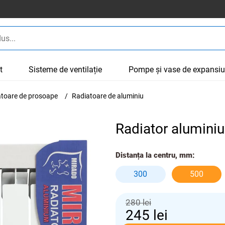
t
Sisteme de ventilație
Pompe și vase de expansi
cătoare de prosoape
Radiatoare de aluminiu
Radiator alumini
Distanța la centru, mm:
300
500
280 lei
245
lei