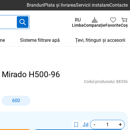
Branduri
Plata și livrarea
Servicii instalare
Contacte
RU
Limba
Comparație
Favorite
Coș
une
Sisteme filtrare apă
Țevi, fitinguri și accesorii
u Mirado H500-96
Codul produsului:
88356
600
-
+