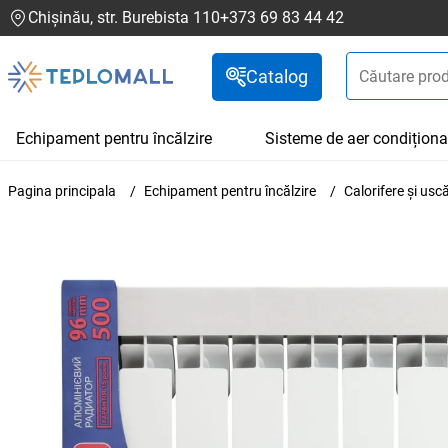
Chișinău, str. Burebista 110
+373 69 83 44 42
Catalog
Echipament pentru încălzire
Sisteme de aer condiționa
Pagina principala
Echipament pentru încălzire
Calorifere și us