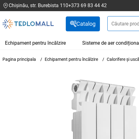
Chișinău, str. Burebista 110
+373 69 83 44 42
Catalog
Echipament pentru încălzire
Sisteme de aer condiționa
Pagina principala
Echipament pentru încălzire
Calorifere și us