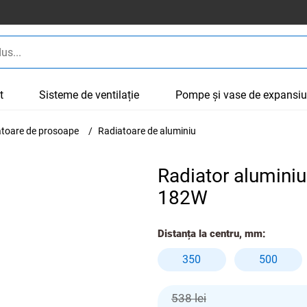
t
Sisteme de ventilație
Pompe și vase de expansi
cătoare de prosoape
Radiatoare de aluminiu
Radiator alumini
182W
Distanța la centru, mm:
350
500
538 lei