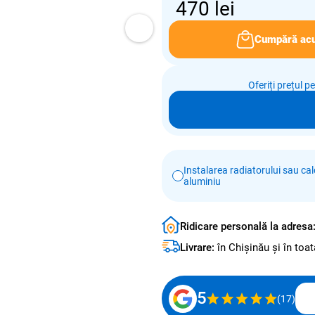
470
lei
Cumpără ac
Oferiți prețul p
Instalarea radiatorului sau calo
aluminiu
Ridicare personală la adresa
Livrare:
în Chișinău și în to
5
(17)