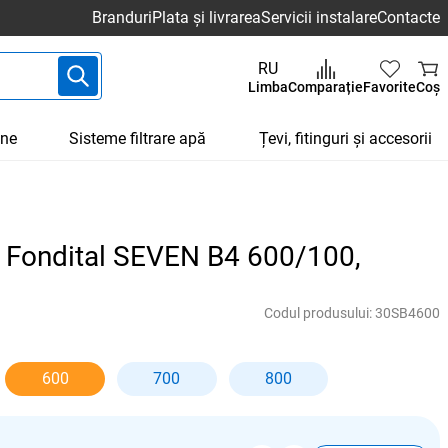
Branduri
Plata și livrarea
Servicii instalare
Contacte
RU
Limba
Comparație
Favorite
Coș
une
Sisteme filtrare apă
Țevi, fitinguri și accesorii
u Fondital SEVEN B4 600/100,
Codul produsului:
30SB4600
600
700
800