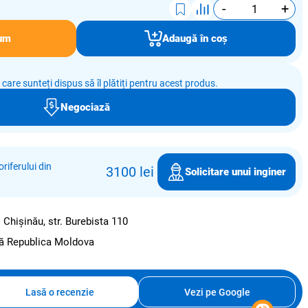
-
+
um
Adaugă în coș
e care sunteți dispus să îl plătiți pentru acest produs.
Negociază
riferului din
3100 lei
Solicitare unui inginer
:
Chișinău, str. Burebista 110
ată Republica Moldova
Lasă o recenzie
Vezi pe Google