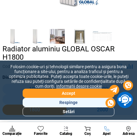
Radiator aluminiu GLOBAL OSCAR
H1800
Codul produsului:
OS18001005
Folosim cookie-uri și tehnologii similare pentru a asigura buna
funcționare a site-ului, pentru a analiza traficul și pentru a
optimiza publicitatea. Puteți accepta toate cookie-urile, le puteți
Distanța la centru, mm:
refuza sau puteți configura setările de confidențialitate după
cum doriți.
Informații despre cookie
1000
1200
Accept
1400
1600
Respinge
1800
2000
Setări
Secțiuni
populare
2 783 lei
Condi
-
+
2 435
lei
A suna
Comparație
Favorite
Catalog
Coș
Apel
Adresa
de per