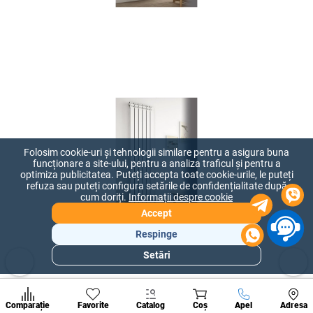
Folosim cookie-uri și tehnologii similare pentru a asigura buna
funcționare a site-ului, pentru a analiza traficul și pentru a
optimiza publicitatea. Puteți accepta toate cookie-urile, le puteți
refuza sau puteți configura setările de confidențialitate după
cum doriți.
Informații despre cookie
Accept
Respinge
Setări
Secțiuni
populare
Condi
A suna
Comparație
Favorite
Catalog
Coș
Apel
Adresa
de per