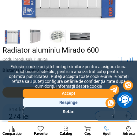
Radiator aluminiu Mirado 600
Codul produsului:
88358
Folosim cookie-uri și tehnologii similare pentru a asigura buna
Distanța la centru, mm:
funcționare a site-ului, pentru a analiza traficul și pentru a
optimiza publicitatea. Puteți accepta toate cookie-urile, le puteți
refuza sau puteți configura setările de confidențialitate după
300
500
cum doriți.
Informații despre cookie
600
Accept
Respinge
314 lei
Setări
-
+
274
lei
Secțiuni
populare
Cumpără acum
Condi
A suna
Comparație
Favorite
Catalog
Coș
Apel
Adresa
de per