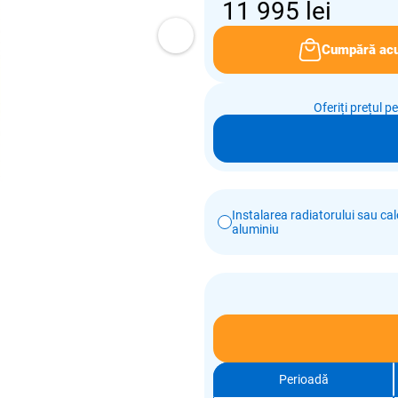
11 995
lei
Cumpără ac
Oferiți prețul p
Instalarea radiatorului sau calo
aluminiu
Perioadă