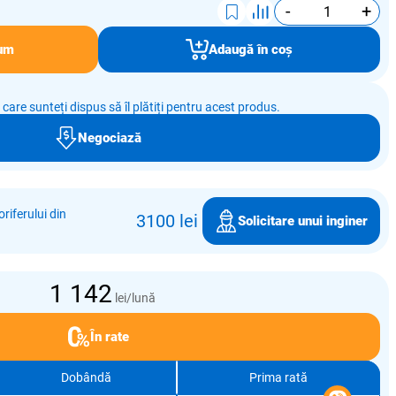
-
+
um
Adaugă în coș
e care sunteți dispus să îl plătiți pentru acest produs.
Negociază
riferului din
3100 lei
Solicitare unui inginer
1 142
lei/lună
În rate
Dobândă
Prima rată