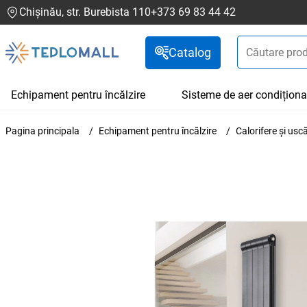
Chișinău, str. Burebista 110
+373 69 83 44 42
Catalog
Echipament pentru încălzire
Sisteme de aer condiționa
Pagina principala
Echipament pentru încălzire
Calorifere și us