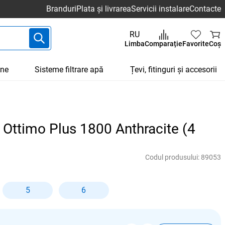
Branduri
Plata și livrarea
Servicii instalare
Contacte
RU
Limba
Comparație
Favorite
Coș
une
Sisteme filtrare apă
Țevi, fitinguri și accesorii
 Ottimo Plus 1800 Anthracite (4
Codul produsului:
89053
5
6