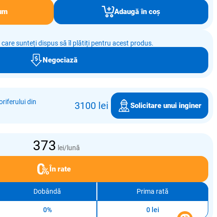
um
Adaugă în coș
e care sunteți dispus să îl plătiți pentru acest produs.
Negociază
riferului din
3100 lei
Solicitare unui inginer
373
lei/lună
În rate
Dobândă
Prima rată
0%
0 lei