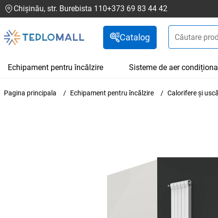
Chișinău, str. Burebista 110
+373 69 83 44 42
Catalog
Echipament pentru încălzire
Sisteme de aer condiționa
Pagina principala
Echipament pentru încălzire
Calorifere și us