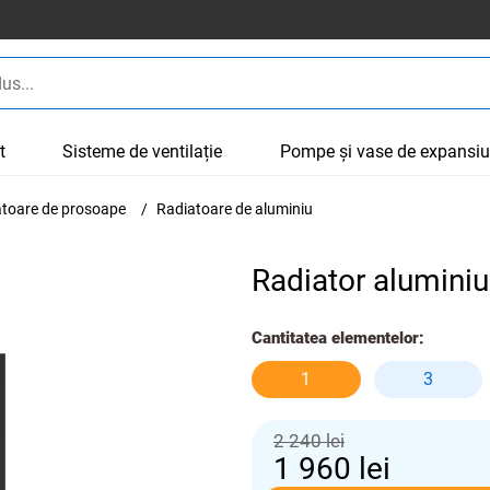
t
Sisteme de ventilație
Pompe și vase de expansi
cătoare de prosoape
Radiatoare de aluminiu
Radiator alumini
Cantitatea elementelor:
1
3
2 240 lei
1 960
lei