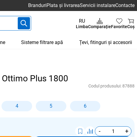
Branduri
Plata și livrarea
Servicii instalare
Contacte
RU
Limba
Comparație
Favorite
Coș
une
Sisteme filtrare apă
Țevi, fitinguri și accesorii
u Ottimo Plus 1800
Codul produsului:
87888
4
5
6
-
+