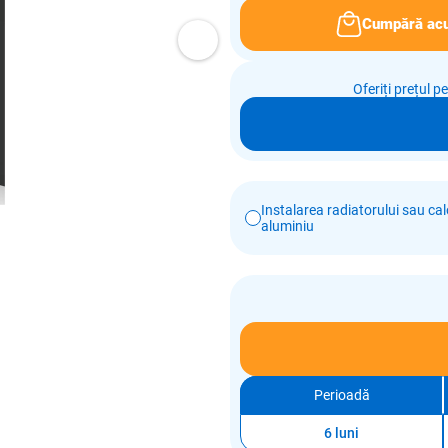
Cumpără ac
Oferiți prețul p
Instalarea radiatorului sau calo
aluminiu
Perioadă
6 luni