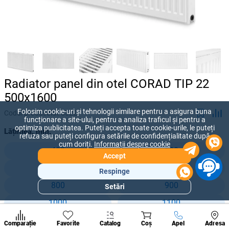
Radiator panel din otel CORAD TIP 22
500x1600
Folosim cookie-uri și tehnologii similare pentru a asigura buna
Codul produsului:
6522
funcționare a site-ului, pentru a analiza traficul și pentru a
optimiza publicitatea. Puteți accepta toate cookie-urile, le puteți
Lățimea, mm:
refuza sau puteți configura setările de confidențialitate după
cum doriți.
Informații despre cookie
400
500
Accept
600
700
Respinge
800
900
Setări
Secțiuni
populare
1000
1100
Condi
1200
1300
A suna
Comparație
Favorite
Catalog
Coș
Apel
Adresa
de per