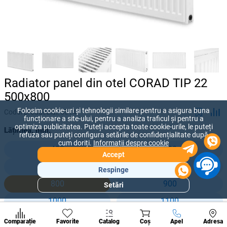
Radiator panel din otel CORAD TIP 22
500x800
Folosim cookie-uri și tehnologii similare pentru a asigura buna
Codul produsului:
6514
funcționare a site-ului, pentru a analiza traficul și pentru a
optimiza publicitatea. Puteți accepta toate cookie-urile, le puteți
Lățimea, mm:
refuza sau puteți configura setările de confidențialitate după
cum doriți.
Informații despre cookie
400
500
Accept
600
700
Respinge
800
900
Setări
Secțiuni
populare
1000
1100
Condi
1200
1300
A suna
Comparație
Favorite
Catalog
Coș
Apel
Adresa
de per