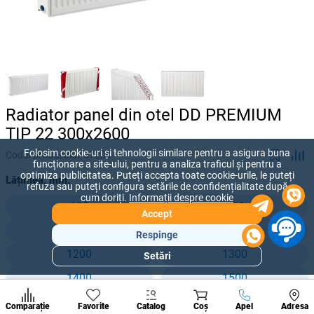
Radiator panel din otel DD PREMIUM
TIP 22 300x2600
Folosim cookie-uri și tehnologii similare pentru a asigura buna
Codul produsului:
57208
funcționare a site-ului, pentru a analiza traficul și pentru a
optimiza publicitatea. Puteți accepta toate cookie-urile, le puteți
Lățimea, mm:
refuza sau puteți configura setările de confidențialitate după
cum doriți.
Informații despre cookie
600
800
Accept
900
1000
Respinge
1200
1300
Setări
Secțiuni
populare
1400
1500
Condi
1600
1800
A suna
Comparație
Favorite
Catalog
Coș
Apel
Adresa
de per