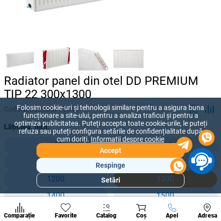
Radiator panel din otel DD PREMIUM
TIP 22 300x1300
Folosim cookie-uri și tehnologii similare pentru a asigura buna
Codul produsului:
75045
funcționare a site-ului, pentru a analiza traficul și pentru a
optimiza publicitatea. Puteți accepta toate cookie-urile, le puteți
Lățimea, mm:
refuza sau puteți configura setările de confidențialitate după
cum doriți.
Informații despre cookie
600
800
Accept
900
1000
Respinge
1200
1300
Setări
Secțiuni
populare
1400
1500
Condi
1600
1800
A suna
Comparație
Favorite
Catalog
Coș
Apel
Adresa
de per