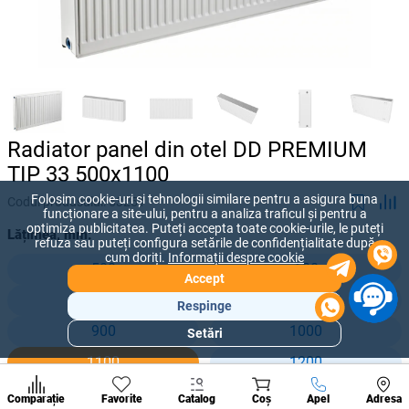
Radiator panel din otel DD PREMIUM
TIP 33 500x1100
Folosim cookie-uri și tehnologii similare pentru a asigura buna
Codul produsului:
53251
funcționare a site-ului, pentru a analiza traficul și pentru a
optimiza publicitatea. Puteți accepta toate cookie-urile, le puteți
Lățimea, mm:
refuza sau puteți configura setările de confidențialitate după
cum doriți.
Informații despre cookie
500
600
Accept
700
800
Respinge
900
1000
Setări
Secțiuni
populare
1100
1200
Condi
1300
1400
A suna
Comparație
Favorite
Catalog
Coș
Apel
Adresa
de per