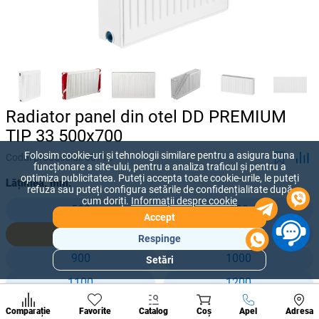
Radiator panel din otel DD PREMIUM
TIP 33 500x700
Folosim cookie-uri și tehnologii similare pentru a asigura buna
Codul produsului:
50715
funcționare a site-ului, pentru a analiza traficul și pentru a
optimiza publicitatea. Puteți accepta toate cookie-urile, le puteți
Lățimea, mm:
refuza sau puteți configura setările de confidențialitate după
cum doriți.
Informații despre cookie
500
600
Accept
700
800
Respinge
900
1000
Setări
Secțiuni
populare
1100
1200
Condi
1300
1400
A suna
Comparație
Favorite
Catalog
Coș
Apel
Adresa
de per