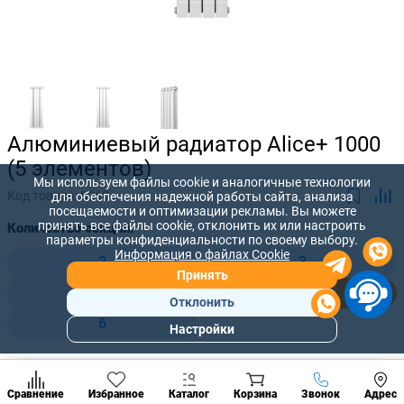
Алюминиевый радиатор Alice+ 1000
(5 элементов)
Мы используем файлы cookie и аналогичные технологии
Код товара:
8260
для обеспечения надежной работы сайта, анализа
посещаемости и оптимизации рекламы. Вы можете
принять все файлы cookie, отклонить их или настроить
Количество секций:
параметры конфиденциальности по своему выбору.
Информация о файлах Cookie
2
3
Принять
4
5
Отклонить
6
Настройки
Популярны
разделы
8 263 лей
Наст
-
+
7 230
лей
Позвонить
Сравнение
Избранное
Каталог
Корзина
Звонок
Адрес
конд