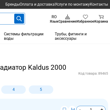
Бренды
Оплата и доставка
Услуги по монтажу
Контакты
RO
Язык
Сравнение
Избранное
Корзина
Системы фильтрации
Трубы, фитинги и
воды
аксессуары
диатор Kaldus 2000
Код товара:
89465
4
5
-
+