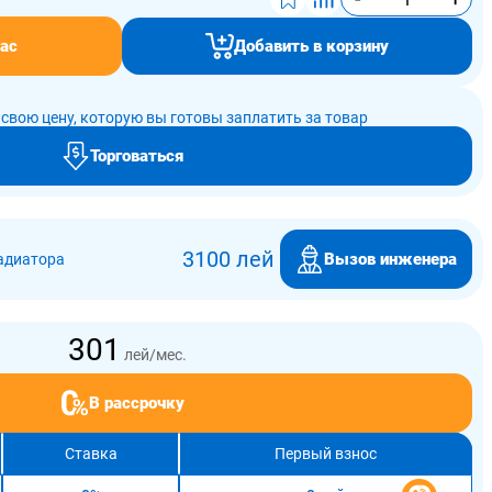
ас
Добавить в корзину
свою цену, которую вы готовы заплатить за товар
Торговаться
3100 лей
Вызов инженера
адиатора
301
лей/мес.
В рассрочку
Ставка
Первый взнос