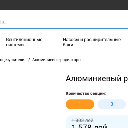
Вентиляционные
Насосы и расширительные
системы
баки
енцесушители
Алюминиевые радиаторы
Алюминиевый ра
Количество секций:
1
3
1 803 лей
1 578
лей