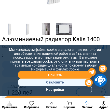
Алюминиевый радиатор Kalis 1400
Код товара:
89255
Мы используем файлы cookie и аналогичные технологии
для обеспечения надежной работы сайта, анализа
:
посещаемости и оптимизации рекламы. Вы можете
принять все файлы cookie, отклонить их или настроить
3
4
параметры конфиденциальности по своему выбору.
Информация о файлах Cookie
5
Принять
Отклонить
1 394 лей
Настройки
-
+
1 220
лей
Популярны
разделы
Купить сейчас
Наст
Позвонить
Сравнение
Избранное
Каталог
Корзина
Звонок
Адрес
конд