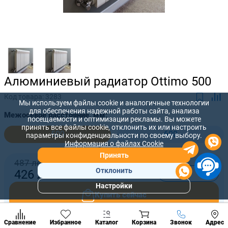
Алюминиевый радиатор Ottimo 500
Код товара:
3283
Мы используем файлы cookie и аналогичные технологии
для обеспечения надежной работы сайта, анализа
Межосевое расстояние, мм:
посещаемости и оптимизации рекламы. Вы можете
принять все файлы cookie, отклонить их или настроить
500
600
параметры конфиденциальности по своему выбору.
Информация о файлах Cookie
Принять
487 лей
Отклонить
-
+
426
лей
Настройки
Популярны
Купить сейчас
разделы
Наст
Добавить в корзину
Позвонить
Сравнение
Избранное
Каталог
Корзина
Звонок
Адрес
конд