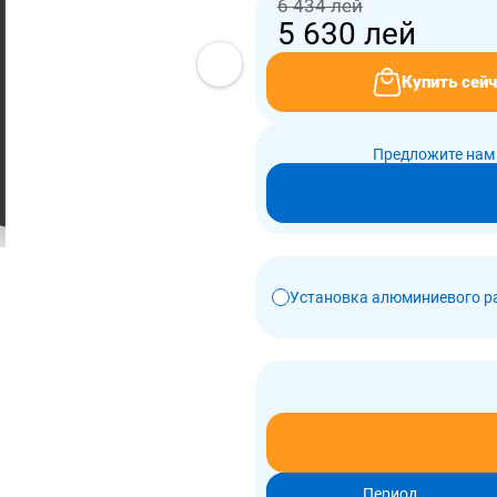
6 434 лей
5 630
лей
Купить сейч
Предложите нам 
Установка алюминиевого р
Период