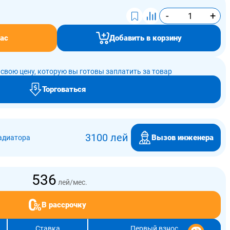
-
+
ас
Добавить в корзину
свою цену, которую вы готовы заплатить за товар
Торговаться
3100 лей
Вызов инженера
адиатора
536
лей/мес.
В рассрочку
Ставка
Первый взнос