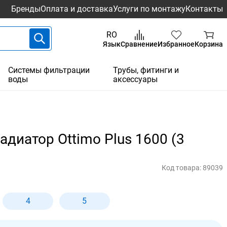
Бренды
Оплата и доставка
Услуги по монтажу
Контакты
RO
Язык
Сравнение
Избранное
Корзина
Системы фильтрации
Трубы, фитинги и
воды
аксессуары
диатор Ottimo Plus 1600 (3
Код товара:
89039
4
5