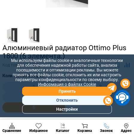
Алюминиевый радиатор Ottimo Plus
1800 (6 элемента.)
Мы используем файлы cookie и аналогичные технологии
Код товара:
88432
для обеспечения надежной работы сайта, анализа
посещаемости и оптимизации рекламы. Вы можете
принять все файлы cookie, отклонить их или настроить
Количество секций:
параметры конфиденциальности по своему выбору.
Информация о файлах Cookie
1
3
Принять
4
5
Отклонить
6
Настройки
Популярны
разделы
13 440 лей
Наст
-
+
11 760
лей
Позвонить
Сравнение
Избранное
Каталог
Корзина
Звонок
Адрес
конд