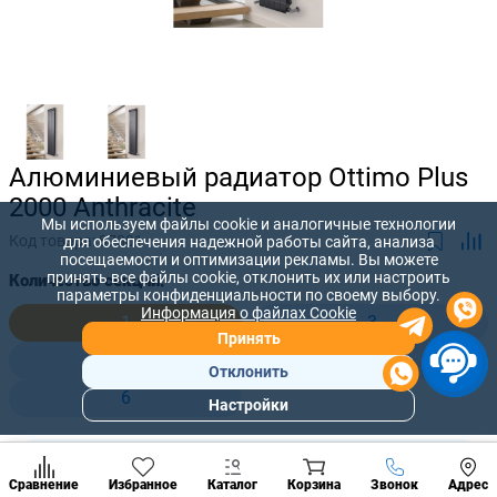
Алюминиевый радиатор Ottimo Plus
2000 Anthracite
Мы используем файлы cookie и аналогичные технологии
Код товара:
87801
для обеспечения надежной работы сайта, анализа
посещаемости и оптимизации рекламы. Вы можете
принять все файлы cookie, отклонить их или настроить
Количество секций:
параметры конфиденциальности по своему выбору.
Информация о файлах Cookie
1
3
Принять
4
5
Отклонить
6
Настройки
Популярны
разделы
3 618 лей
Наст
-
+
3 165
лей
Позвонить
Сравнение
Избранное
Каталог
Корзина
Звонок
Адрес
конд