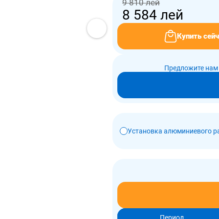
9 810 лей
8 584
лей
Купить сейч
Предложите нам 
Установка алюминиевого р
Период