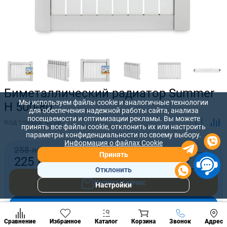
Биметаллический радиатор Summer
Мы используем файлы cookie и аналогичные технологии
H 500-80
для обеспечения надежной работы сайта, анализа
посещаемости и оптимизации рекламы. Вы можете
Код товара:
4296
принять все файлы cookie, отклонить их или настроить
параметры конфиденциальности по своему выбору.
Информация о файлах Cookie
258 лей
Принять
-
+
225
лей
Отклонить
Купить сейчас
Настройки
Популярны
разделы
Добавить в корзину
Наст
Позвонить
Сравнение
Избранное
Каталог
Корзина
Звонок
Адрес
конд