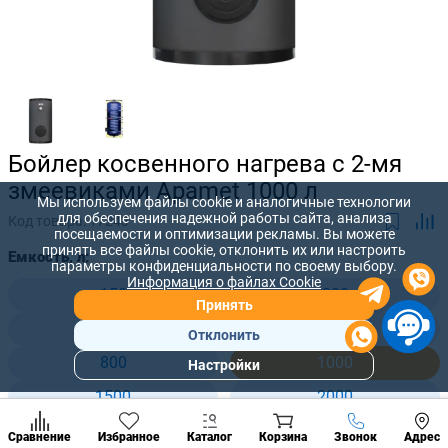
Бойлер косвенного нагрева с 2-мя
змеевиками Apamet 1000 л
Мы используем файлы cookie и аналогичные технологии
для обеспечения надежной работы сайта, анализа
Код товара:
17243
посещаемости и оптимизации рекламы. Вы можете
принять все файлы cookie, отклонить их или настроить
Емкость, л:
параметры конфиденциальности по своему выбору.
Информация о файлах Cookie
150
200
Принять
300
500
Отклонить
800
1000
Настройки
Популярны
разделы
1500
2000
Наст
2500
3000
Позвонить
Сравнение
Избранное
Каталог
Корзина
Звонок
Адрес
конд