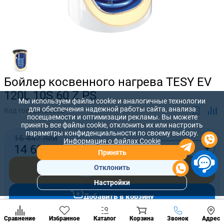
Бойлер косвенного нагрева TESY EV
120L 10S 60 Z PS
Мы используем файлы cookie и аналогичные технологии
для обеспечения надежной работы сайта, анализа
Код товара:
28032
посещаемости и оптимизации рекламы. Вы можете
принять все файлы cookie, отклонить их или настроить
параметры конфиденциальности по своему выбору.
16 447 лей
Информация о файлах Cookie
-
+
14 685
лей
Принять
Отклонить
Купить сейчас
Настройки
Популярны
Добавить в корзину
разделы
Наст
Позвонить
Сравнение
Избранное
Каталог
Корзина
Звонок
Адрес
конд