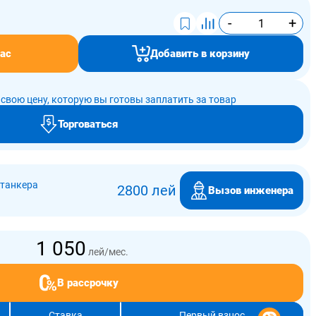
-
+
ас
Добавить в корзину
свою цену, которую вы готовы заплатить за товар
Торговаться
(танкера
2800 лей
Вызов инженера
1 050
лей/мес.
В рассрочку
Ставка
Первый взнос