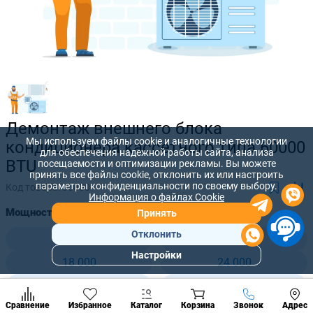
Демонтаж внешнего блока
Мы используем файлы cookie и аналогичные технологии
кондиционера кассетного типа 60000
для обеспечения надежной работы сайта, анализа
BTU
посещаемости и оптимизации рекламы. Вы можете
принять все файлы cookie, отклонить их или настроить
параметры конфиденциальности по своему выбору.
Код товара:
35850
Информация о файлах Cookie
Мощность, BTU:
Принять
Отклонить
9 000
12 000
Настройки
18 000
24 000
Популярны
разделы
28 000
30 000
Наст
Позвонить
Сравнение
Избранное
Каталог
Корзина
Звонок
Адрес
конд
36 000
42 000