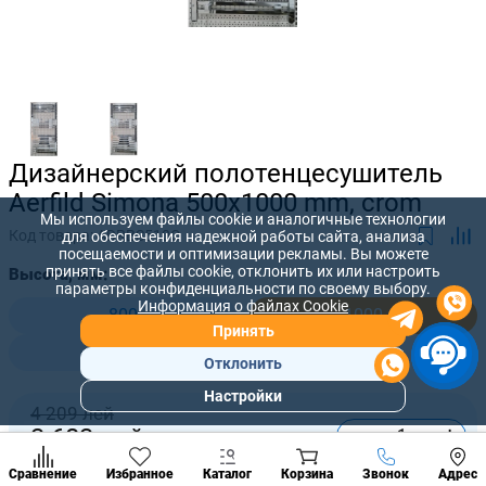
Дизайнерский полотенцесушитель
Aerfild Simona 500x1000 mm, crom
Мы используем файлы cookie и аналогичные технологии
Код товара:
ADRBS510C
для обеспечения надежной работы сайта, анализа
посещаемости и оптимизации рекламы. Вы можете
принять все файлы cookie, отклонить их или настроить
Высота, мм:
параметры конфиденциальности по своему выбору.
Информация о файлах Cookie
800
1000
Принять
1700
Отклонить
Настройки
Популярны
4 209 лей
разделы
-
+
3 683
лей
Наст
Позвонить
Сравнение
Избранное
Каталог
Корзина
Звонок
Адрес
конд
Купить сейчас