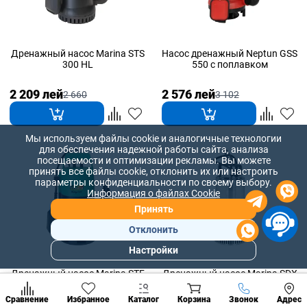
Дренажный насос Marina STS
Насос дренажный Neptun GSS
300 HL
550 с поплавком
2 209 лей
2 576 лей
2 660
3 102
Мы используем файлы cookie и аналогичные технологии
для обеспечения надежной работы сайта, анализа
посещаемости и оптимизации рекламы. Вы можете
принять все файлы cookie, отклонить их или настроить
параметры конфиденциальности по своему выбору.
Информация о файлах Cookie
Принять
Отклонить
Настройки
Популярны
разделы
Дренажный насос Marina STF
Дренажный насос Marina SDX
400 HL
600/E HL
Наст
Позвонить
Сравнение
Избранное
Каталог
Корзина
Звонок
Адрес
конд