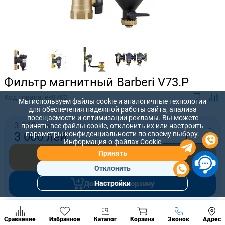
Фильтр магнитный Barberi V73.P
Код товара:
es9702
Мы используем файлы cookie и аналогичные технологии
для обеспечения надежной работы сайта, анализа
посещаемости и оптимизации рекламы. Вы можете
3 360 лей
принять все файлы cookie, отклонить их или настроить
-
+
параметры конфиденциальности по своему выбору.
3 000
лей
Информация о файлах Cookie
Принять
Купить сейчас
Отклонить
Добавить в корзину
Настройки
Популярны
разделы
Наст
Предложите нам свою цену, которую вы готовы заплатить за
Позвонить
Сравнение
Избранное
Каталог
Корзина
Звонок
Адрес
конд
товар