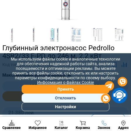
Глубинный электронасос Pedrollo
4SR2/33 F-PD до 246 м, 2.2 кВт
Мы используем файлы cookie и аналогичные технологии
для обеспечения надежной работы сайта, анализа
Код товара:
49480233WLA
посещаемости и оптимизации рекламы. Вы можете
принять все файлы cookie, отклонить их или настроить
Максимальная высота напора, м:
параметры конфиденциальности по своему выбору.
Информация о файлах Cookie
133
172
Принять
250
Отклонить
Настройки
Популярны
21 380 лей
разделы
-
+
17 753
лей
Наст
Позвонить
Сравнение
Избранное
Каталог
Корзина
Звонок
Адрес
конд