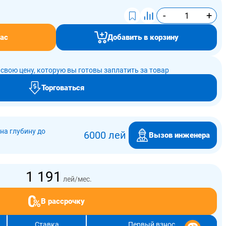
-
+
ас
Добавить в корзину
свою цену, которую вы готовы заплатить за товар
Торговаться
на глубину до
6000 лей
Вызов инженера
1 191
лей/мес.
В рассрочку
Ставка
Первый взнос