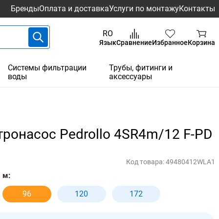
Бренды
Оплата и доставка
Услуги по монтажу
Контакты
RO
Язык
Сравнение
Избранное
Корзина
Системы фильтрации
Трубы, фитинги и
воды
аксессуары
ронасос Pedrollo 4SR4m/12 F-PD
Код товара:
49480412WLA1
 м:
96
120
172