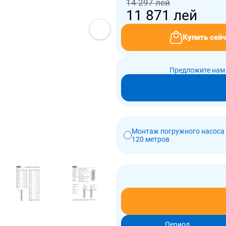
14 297 лей
11 871
лей
Купить сейч
Предложите нам 
Монтаж погружного насоса 
120 метров
Период