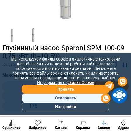
Глубинный насос Speroni SPM 100-09
0,75 кВт (h=10-59)
Мы используем файлы cookie и аналогичные технологии
для обеспечения надежной работы сайта, анализа
Код товара:
8574
посещаемости и оптимизации рекламы. Вы можете
принять все файлы cookie, отклонить их или настроить
Максимальная высота напора, м:
параметры конфиденциальности по своему выбору.
Информация о файлах Cookie
45
60
Принять
93
120
Отклонить
175
Настройки
Популярны
разделы
11 570 лей
Наст
Позвонить
-
+
9 607
лей
Сравнение
Избранное
Каталог
Корзина
Звонок
Адрес
конд