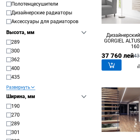
Полотенцесушители
Дизайнерские радиаторы
Аксессуары для радиаторов
Высота, мм
Дизайнерский
GORGIEL ALTUS
289
160
300
37 760 лей
43
362
400
435
Развернуть
Ширина, мм
190
270
289
301