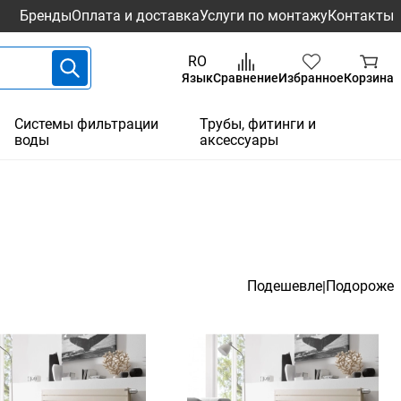
Бренды
Оплата и доставка
Услуги по монтажу
Контакты
RO
Язык
Сравнение
Избранное
Корзина
Системы фильтрации
Трубы, фитинги и
воды
аксессуары
Подешевле
Подороже
|