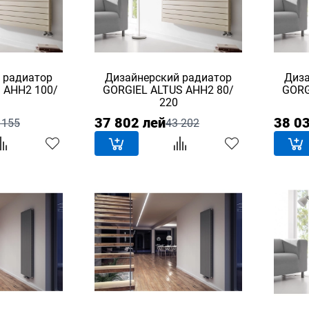
 радиатор
Дизайнерский радиатор
Диза
 AHH2 100/
GORGIEL ALTUS AHH2 80/
GORG
220
37 802 лей
38 0
 155
43 202