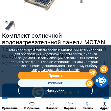
Комплект солнечной
водонагревательной панели MOTAN
150 литров INOX и вспомогательный
Мы используем файлы cookie и аналогичные технологии
для обеспечения надежной работы сайта, анализа
сосуд с поплавком INOX
посещаемости и оптимизации рекламы. Вы можете
принять все файлы cookie, отклонить их или настроить
Код товара:
28872
параметры конфиденциальности по своему выбору.
Информация о файлах Cookie
:
Принять
Отклонить
Настройки
5
(17)
Популярны
разделы
Оставить отзыв
Наст
Позвонить
Сравнение
Избранное
Каталог
Корзина
Звонок
Адрес
конд