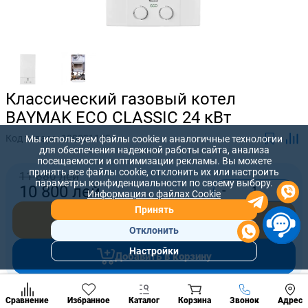
Классический газовый котел
BAYMAK ECO CLASSIC 24 кВт
Код товара:
100021185
Мы используем файлы cookie и аналогичные технологии
для обеспечения надежной работы сайта, анализа
посещаемости и оптимизации рекламы. Вы можете
принять все файлы cookie, отклонить их или настроить
11 880 лей
параметры конфиденциальности по своему выбору.
-
+
10 800
лей
Информация о файлах Cookie
Принять
Купить сейчас
Отклонить
Настройки
Добавить в корзину
Популярны
разделы
Наст
Позвонить
Предложите нам свою цену, которую вы готовы заплатить за
Сравнение
Избранное
Каталог
Корзина
Звонок
Адрес
конд