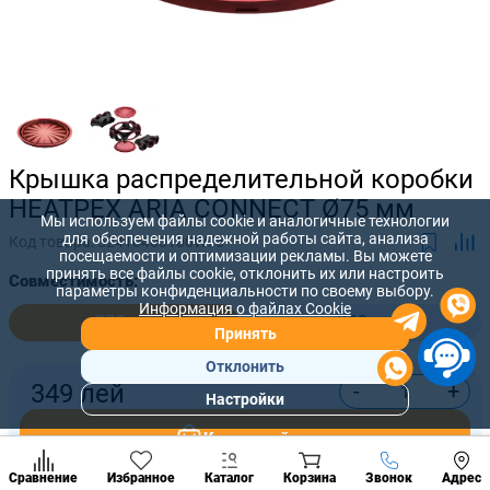
Крышка распределительной коробки
HEATPEX ARIA CONNECT Ø75 мм
Мы используем файлы cookie и аналогичные технологии
для обеспечения надежной работы сайта, анализа
Код товара:
52410400100W75
посещаемости и оптимизации рекламы. Вы можете
принять все файлы cookie, отклонить их или настроить
Совместимость:
параметры конфиденциальности по своему выбору.
Информация о файлах Cookie
Ø75 мм
Ø90 мм
Принять
Отклонить
-
+
349
лей
Настройки
Популярны
разделы
Купить сейчас
Наст
Позвонить
Сравнение
Избранное
Каталог
Корзина
Звонок
Адрес
конд