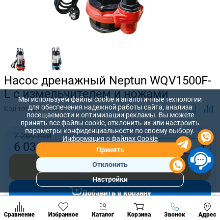
Насос дренажный Neptun WQV1500F-
L с измельчителем и ножами
Мы используем файлы cookie и аналогичные технологии
для обеспечения надежной работы сайта, анализа
Код товара:
1959
посещаемости и оптимизации рекламы. Вы можете
принять все файлы cookie, отклонить их или настроить
параметры конфиденциальности по своему выбору.
7 269 лей
Информация о файлах Cookie
-
+
6 036
лей
Принять
Отклонить
Купить сейчас
Настройки
Популярны
Добавить в корзину
разделы
Наст
Позвонить
Сравнение
Избранное
Каталог
Корзина
Звонок
Адрес
конд