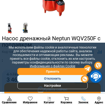
Насос дренажный Neptun WQV250F с
поплавком
Мы используем файлы cookie и аналогичные технологии
для обеспечения надежной работы сайта, анализа
Код товара:
1634
посещаемости и оптимизации рекламы. Вы можете
принять все файлы cookie, отклонить их или настроить
:
параметры конфиденциальности по своему выбору.
Информация о файлах Cookie
Принять
4 178 лей
-
+
3 469
лей
Отклонить
Настройки
Популярны
Купить сейчас
разделы
Наст
Добавить в корзину
Позвонить
Сравнение
Избранное
Каталог
Корзина
Звонок
Адрес
конд