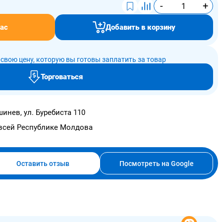
-
+
ас
Добавить в корзину
свою цену, которую вы готовы заплатить за товар
Торговаться
инев, ул. Буребиста 110
всей Республике Молдова
Оставить отзыв
Посмотреть на Google