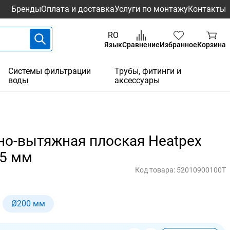
Бренды
Оплата и доставка
Услуги по монтажу
Контакты
RO
Язык
Сравнение
Избранное
Корзина
Системы фильтрации
Трубы, фитинги и
воды
аксессуары
но-вытяжная плоская Heatpex
25 мм
Код товара:
52010900100T
Ø200 мм