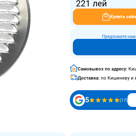
221
лей
Купить сейч
Предложите нам 
Самовывоз по адресу:
Киш
Доставка:
по Кишиневу и 
5
(17)