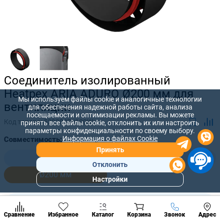
Соединитель изолированный
Heatpex ARIA ADURO Ø200 мм для
Мы используем файлы cookie и аналогичные технологии
вентиляции
для обеспечения надежной работы сайта, анализа
посещаемости и оптимизации рекламы. Вы можете
Код товара:
52920070100W
принять все файлы cookie, отклонить их или настроить
параметры конфиденциальности по своему выбору.
Информация о файлах Cookie
Совместимость:
Принять
Ø125 мм
Ø160 мм
Отклонить
Ø200 мм
Настройки
Популярны
разделы
-
+
278
лей
Наст
Позвонить
Сравнение
Избранное
Каталог
Корзина
Звонок
Адрес
конд