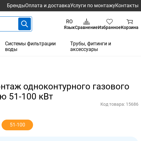
Бренды
Оплата и доставка
Услуги по монтажу
Контакты
RO
Язык
Сравнение
Избранное
Корзина
Системы фильтрации
Трубы, фитинги и
воды
аксессуары
нтаж одноконтурного газового
ю 51-100 кВт
Код товара:
15686
51-100