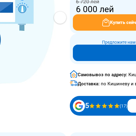
6 720 лей
6 000
лей
Купить сейч
Предложите нам 
Самовывоз по адресу:
Киш
Доставка:
по Кишиневу и 
5
(17)