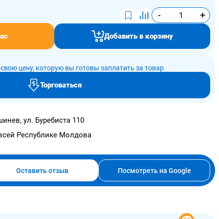
-
+
ас
Добавить в корзину
свою цену, которую вы готовы заплатить за товар
Торговаться
инев, ул. Буребиста 110
всей Республике Молдова
Оставить отзыв
Посмотреть на Google