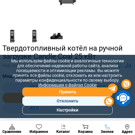
Твердотопливный котёл на ручной
загрузке Candle Coal 25 кВт
Мы используем файлы cookie и аналогичные технологии
Код товара:
35898
для обеспечения надежной работы сайта, анализа
посещаемости и оптимизации рекламы. Вы можете
принять все файлы cookie, отклонить их или настроить
Мощность, кВт:
параметры конфиденциальности по своему выбору.
Информация о файлах Cookie
15,0
20,0
Принять
25,0
30,0
Отклонить
40,0
Настройки
Популярны
разделы
34 703 лей
Наст
-
+
28 816
лей
Позвонить
Сравнение
Избранное
Каталог
Корзина
Звонок
Адрес
конд