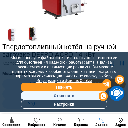
Твердотопливный котёл на ручной
загрузке DEFRO AGRO 14 кВт
Мы используем файлы cookie и аналогичные технологии
для обеспечения надежной работы сайта, анализа
Код товара:
12458
посещаемости и оптимизации рекламы. Вы можете
принять все файлы cookie, отклонить их или настроить
Мощность, кВт:
параметры конфиденциальности по своему выбору.
Информация о файлах Cookie
9,0
14,0
Принять
17,0
20,0
Отклонить
25,0
Настройки
Популярны
разделы
36 465 лей
Наст
Позвонить
-
+
33 150
лей
Сравнение
Избранное
Каталог
Корзина
Звонок
Адрес
конд