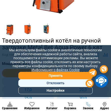
Твердотопливный котёл на ручной
загрузке Metal Bet Aqua Power 6 квт
Мы используем файлы cookie и аналогичные технологии
для обеспечения надежной работы сайта, анализа
Код товара:
213361
посещаемости и оптимизации рекламы. Вы можете
принять все файлы cookie, отклонить их или настроить
Мощность, кВт:
параметры конфиденциальности по своему выбору.
Информация о файлах Cookie
6,0
10,0
Принять
12,0
15,0
Отклонить
17,0
20,0
Настройки
Популярны
разделы
25,0
30,0
Наст
35,0
42,0
Позвонить
Сравнение
Избранное
Каталог
Корзина
Звонок
Адрес
конд