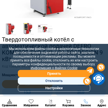
Твердотопливный котёл с
автоматической подачей DEFRO
Мы используем файлы cookie и аналогичные технологии
KOMFORT EKO 5 KLASA ECODESIGN 9
для обеспечения надежной работы сайта, анализа
посещаемости и оптимизации рекламы. Вы можете
кВт
принять все файлы cookie, отклонить их или настроить
параметры конфиденциальности по своему выбору.
Код товара:
692568
Информация о файлах Cookie
Принять
Мощность, кВт:
Отклонить
9,0
12,0
Настройки
Популярны
15,0
20,0
разделы
25,0
30,0
Наст
Позвонить
Сравнение
Избранное
Каталог
Корзина
Звонок
Адрес
конд