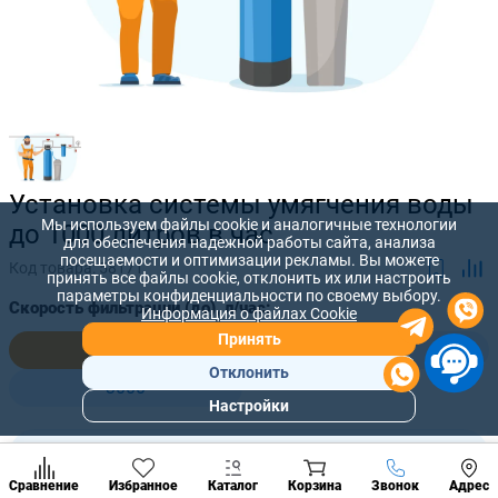
Установка системы умягчения воды
Мы используем файлы cookie и аналогичные технологии
до 1000 литров в час
для обеспечения надежной работы сайта, анализа
посещаемости и оптимизации рекламы. Вы можете
Код товара:
58171
принять все файлы cookie, отклонить их или настроить
параметры конфиденциальности по своему выбору.
Скорость фильтрации (до), л/час:
Информация о файлах Cookie
Принять
1000
2000
Отклонить
3000
Настройки
Популярны
разделы
5 600 лей
-
+
5 000
лей
Наст
Позвонить
Сравнение
Избранное
Каталог
Корзина
Звонок
Адрес
конд